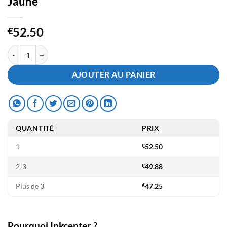
Jaune
52.50
€
quantité de Toner Compatible HP C9702A - 121A Jaune
AJOUTER AU PANIER
QUANTITÉ
PRIX
1
€
52.50
2-3
€
49.88
Plus de 3
€
47.25
Pourquoi Inkcenter ?