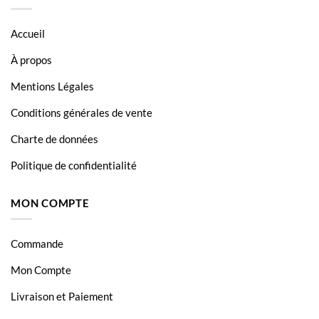
LaserJet Color 2500LSE
LaserJet Color 2500N
Accueil
LaserJet Color 2500TN
À propos
LaserJet Color CLJ1500
Mentions Légales
LaserJetColor 1500N
Conditions générales de vente
LaserJetColor 1500TN
Charte de données
LaserJetColor 2500 LN
Politique de confidentialité
LaserJetColor 2500 LSE
MON COMPTE
LaserJetColor 2500 N
LaserJetColor 2500 Series
Commande
LaserJetColor 2500 TN
Mon Compte
Livraison et Paiement