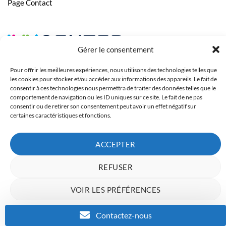
Page Contact
Gérer le consentement
Pour offrir les meilleures expériences, nous utilisons des technologies telles que
les cookies pour stocker et/ou accéder aux informations des appareils. Le fait de
consentir à ces technologies nous permettra de traiter des données telles que le
comportement de navigation ou les ID uniques sur ce site. Le fait de ne pas
consentir ou de retirer son consentement peut avoir un effet négatif sur
certaines caractéristiques et fonctions.
ACCEPTER
Copyright 2023 © Inkcenter - Webdesign by
Media84
REFUSER
VOIR LES PRÉFÉRENCES
Charte de données
Politique de confidentialité
Mentions Légales
Contactez-nous