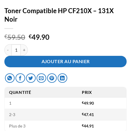
Toner Compatible HP CF210X – 131X
Noir
Le
Le
59.50
49.90
€
€
prix
prix
quantité de Toner Compatible HP CF210X - 131X Noir
initial
actuel
était :
est :
AJOUTER AU PANIER
€59.50.
€49.90.
QUANTITÉ
PRIX
1
€
49.90
2-3
€
47.41
Plus de 3
€
44.91