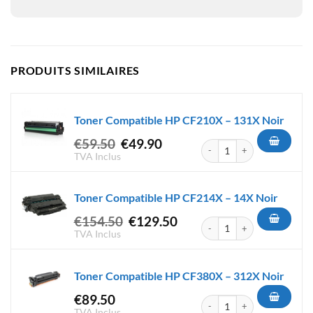
PRODUITS SIMILAIRES
Toner Compatible HP CF210X – 131X Noir
Le
Le
€
59.50
€
49.90
quantité de Toner Compatible
prix
prix
TVA Inclus
initial
actuel
était :
est :
Toner Compatible HP CF214X – 14X Noir
€59.50.
€49.90.
Le
Le
€
154.50
€
129.50
quantité de Toner Compatible
prix
prix
TVA Inclus
initial
actuel
était :
est :
Toner Compatible HP CF380X – 312X Noir
€154.50.
€129.50.
€
89.50
quantité de Toner Compatible
TVA Inclus