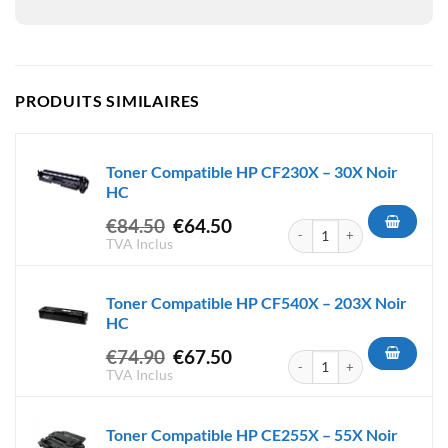
PRODUITS SIMILAIRES
Toner Compatible HP CF230X – 30X Noir
HC
Le
Le
€
84.50
€
64.50
quantité de Toner Compatible
prix
prix
TVA Inclus
initial
actuel
était :
est :
Toner Compatible HP CF540X – 203X Noir
€84.50.
€64.50.
HC
Le
Le
€
74.90
€
67.50
quantité de Toner Compatible
prix
prix
TVA Inclus
initial
actuel
était :
est :
Toner Compatible HP CE255X – 55X Noir
€74.90.
€67.50.