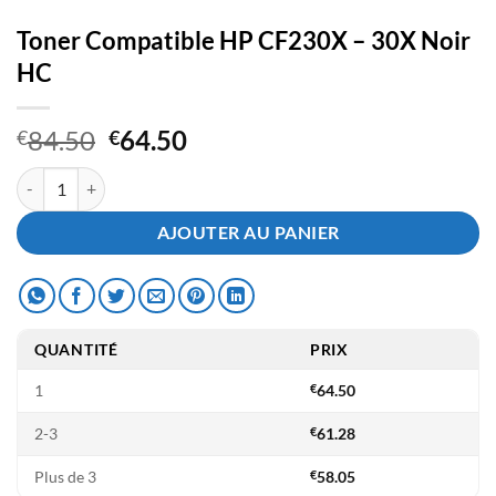
Toner Compatible HP CF230X – 30X Noir
HC
Le
Le
84.50
64.50
€
€
prix
prix
quantité de Toner Compatible HP CF230X - 30X Noir HC
initial
actuel
était :
est :
AJOUTER AU PANIER
€84.50.
€64.50.
QUANTITÉ
PRIX
1
€
64.50
2-3
€
61.28
Plus de 3
€
58.05