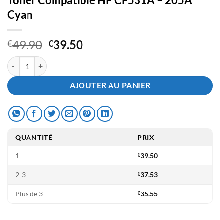
Toner Compatible HP CF531A – 205A
Cyan
Le
Le
49.90
39.50
€
€
prix
prix
quantité de Toner Compatible HP CF531A - 205A Cyan
initial
actuel
était :
est :
AJOUTER AU PANIER
€49.90.
€39.50.
QUANTITÉ
PRIX
1
€
39.50
2-3
€
37.53
Plus de 3
€
35.55