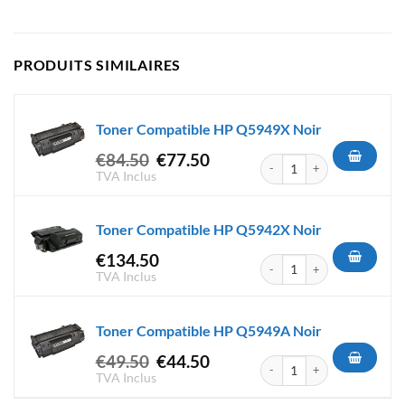
PRODUITS SIMILAIRES
Toner Compatible HP Q5949X Noir
Le
Le
€
84.50
€
77.50
quantité de Toner Compatibl
prix
prix
TVA Inclus
initial
actuel
était :
est :
Toner Compatible HP Q5942X Noir
€84.50.
€77.50.
€
134.50
quantité de Toner Compatibl
TVA Inclus
Toner Compatible HP Q5949A Noir
Le
Le
€
49.50
€
44.50
quantité de Toner Compatibl
prix
prix
TVA Inclus
initial
actuel