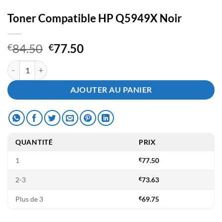
Toner Compatible HP Q5949X Noir
Le
Le
84.50
77.50
€
€
prix
prix
quantité de Toner Compatible HP Q5949X Noir
initial
actuel
était :
est :
AJOUTER AU PANIER
€84.50.
€77.50.
QUANTITÉ
PRIX
1
€
77.50
2-3
€
73.63
Plus de 3
€
69.75