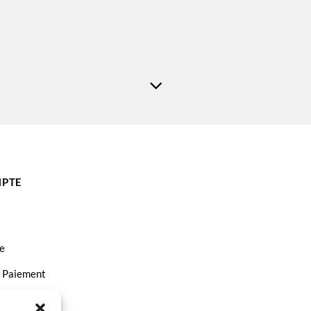
PTE
e
t Paiement
ct