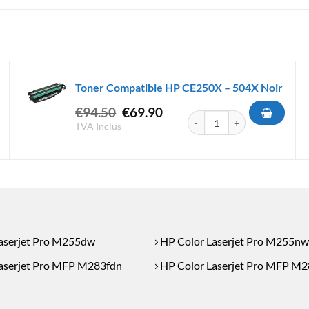
Toner Compatible HP CE250X – 504X Noir
Le
Le
€
94.50
€
69.90
quantité de Toner Compatibl
prix
prix
TVA Inclus
atible HP W2210X - 207X Noir
initial
actuel
était :
est :
€94.50.
€69.90.
aserjet Pro M255dw
HP Color Laserjet Pro M255nw
aserjet Pro MFP M283fdn
HP Color Laserjet Pro MFP M