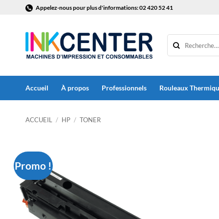
Passer
Appelez-nous pour plus d'informations: 02 420 52 41
au
contenu
Accueil
À propos
Professionnels
Rouleaux Thermiq
ACCUEIL
/
HP
/
TONER
Promo !