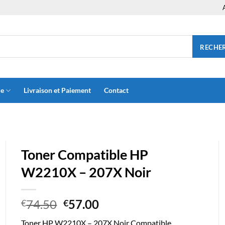
RECHE
ue
Livraison et Paiement
Contact
Toner Compatible HP
W2210X – 207X Noir
Le
Le
74.50
57.00
€
€
prix
prix
Toner HP W2210X – 207X Noir Compatible