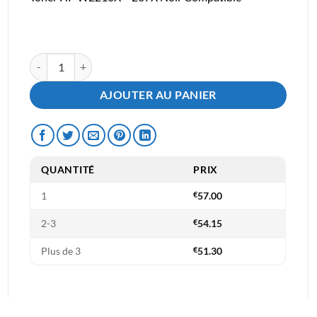
initial
actuel
était :
est :
€74.50.
€57.00.
quantité de Toner Compatible HP W2210X - 207X Noir
AJOUTER AU PANIER
QUANTITÉ
PRIX
1
€
57.00
2-3
€
54.15
Plus de 3
€
51.30