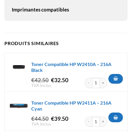
Imprimantes compatibles
PRODUITS SIMILAIRES
Toner Compatible HP W2410A – 216A
Black
Le
Le
€
42.50
€
32.50
quantité de Toner Compatibl
prix
prix
TVA Inclus
initial
actuel
était :
est :
Toner Compatible HP W2411A – 216A
€42.50.
€32.50.
Cyan
Le
Le
€
44.50
€
39.50
quantité de Toner Compatibl
prix
prix
TVA Inclus
initial
actuel