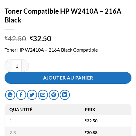
Toner Compatible HP W2410A – 216A
Black
Le
Le
42.50
32.50
€
€
prix
prix
Toner HP W2410A – 216A Black Compatible
initial
actuel
était :
est :
quantité de Toner Compatible HP W2410A - 216A Black
€42.50.
€32.50.
AJOUTER AU PANIER
QUANTITÉ
PRIX
1
€
32.50
2-3
€
30.88