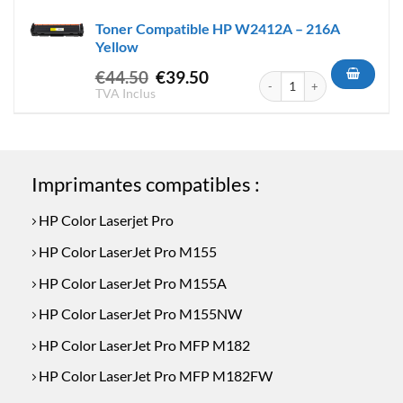
était :
est :
Toner Compatible HP W2412A – 216A
€44.50.
€39.50.
Yellow
Le
Le
€
44.50
€
39.50
quantité de Toner Compatibl
prix
prix
TVA Inclus
initial
actuel
était :
est :
€44.50.
€39.50.
Imprimantes compatibles :
HP Color Laserjet Pro
HP Color LaserJet Pro M155
HP Color LaserJet Pro M155A
HP Color LaserJet Pro M155NW
HP Color LaserJet Pro MFP M182
HP Color LaserJet Pro MFP M182FW