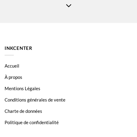
HP Color LaserJet Pro MFP M182N
HP Color LaserJet Pro MFP M182NW
HP Color LaserJet Pro MFP M183
HP Color LaserJet Pro MFP M183FW
INKCENTER
Accueil
À propos
Mentions Légales
Conditions générales de vente
Charte de données
Politique de confidentialité