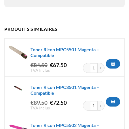
PRODUITS SIMILAIRES
Toner Ricoh MPC5501 Magenta –
Compatible
Le
Le
€
84.50
€
67.50
quantité de Toner Ricoh MPC
prix
prix
TVA Inclus
initial
actuel
était :
est :
Toner Ricoh MPC3501 Magenta –
€84.50.
€67.50.
Compatible
Le
Le
€
89.50
€
72.50
quantité de Toner Ricoh MPC
prix
prix
TVA Inclus
initial
actuel
était :
est :
Toner Ricoh MPC5502 Magenta –
€89.50.
€72.50.