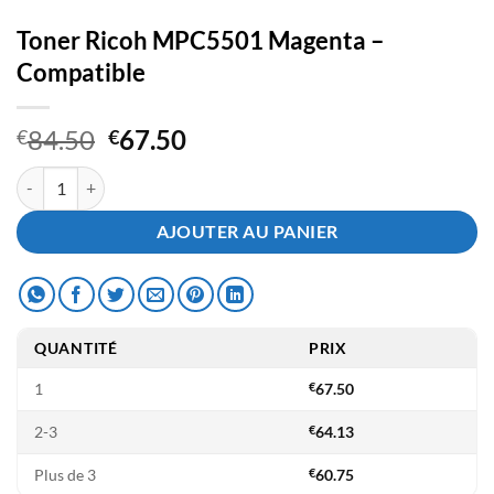
Toner Ricoh MPC5501 Magenta –
Compatible
Le
Le
84.50
67.50
€
€
prix
prix
quantité de Toner Ricoh MPC5501 Magenta - Compatible
initial
actuel
était :
est :
AJOUTER AU PANIER
€84.50.
€67.50.
QUANTITÉ
PRIX
1
€
67.50
2-3
€
64.13
Plus de 3
€
60.75