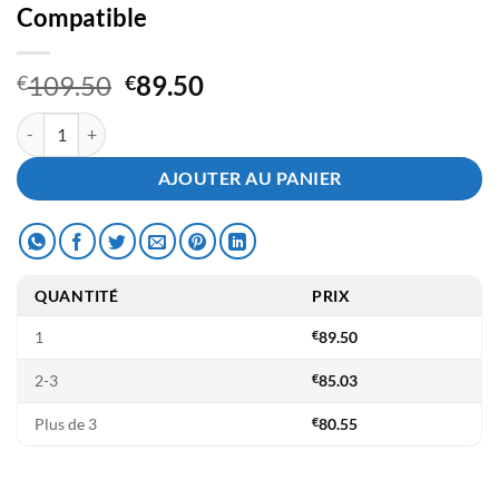
Compatible
Le
Le
109.50
89.50
€
€
prix
prix
quantité de Toner Ricoh MPC5503 Jaune - Compatible
initial
actuel
était :
est :
AJOUTER AU PANIER
€109.50.
€89.50.
QUANTITÉ
PRIX
1
€
89.50
2-3
€
85.03
Plus de 3
€
80.55