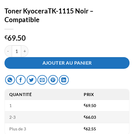
Toner KyoceraTK-1115 Noir –
Compatible
69.50
€
quantité de Toner KyoceraTK-1115 Noir - Compatible
AJOUTER AU PANIER
QUANTITÉ
PRIX
1
€
69.50
2-3
€
66.03
Plus de 3
€
62.55