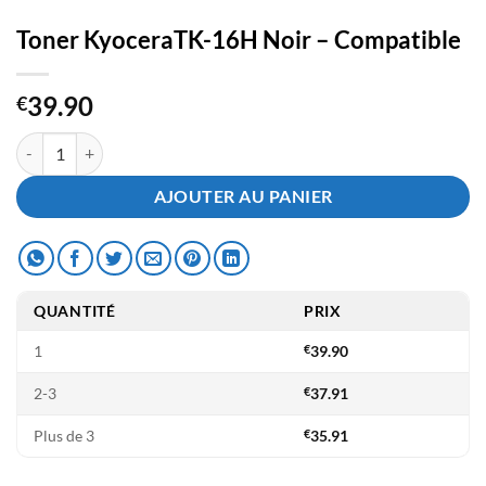
Toner KyoceraTK-16H Noir – Compatible
39.90
€
quantité de Toner KyoceraTK-16H Noir - Compatible
AJOUTER AU PANIER
QUANTITÉ
PRIX
1
€
39.90
2-3
€
37.91
Plus de 3
€
35.91