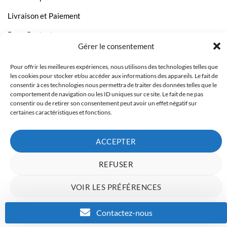
Livraison et Paiement
Page Contact
Gérer le consentement
Pour offrir les meilleures expériences, nous utilisons des technologies telles que
les cookies pour stocker et/ou accéder aux informations des appareils. Le fait de
consentir à ces technologies nous permettra de traiter des données telles que le
comportement de navigation ou les ID uniques sur ce site. Le fait de ne pas
consentir ou de retirer son consentement peut avoir un effet négatif sur
certaines caractéristiques et fonctions.
ACCEPTER
REFUSER
Copyright 2023 © Inkcenter - Webdesign by
Media84
VOIR LES PRÉFÉRENCES
Charte de données
Politique de confidentialité
Mentions Légales
Contactez-nous