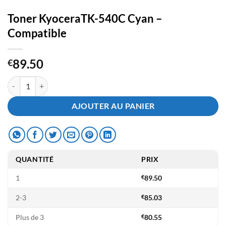
Toner KyoceraTK-540C Cyan –
Compatible
89.50
€
quantité de Toner KyoceraTK-540C Cyan - Compatible
AJOUTER AU PANIER
QUANTITÉ
PRIX
1
€
89.50
2-3
€
85.03
Plus de 3
€
80.55