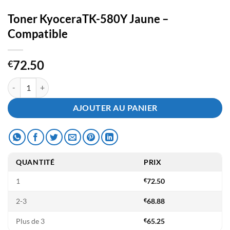
Toner KyoceraTK-580Y Jaune –
Compatible
72.50
€
quantité de Toner KyoceraTK-580Y Jaune - Compatible
AJOUTER AU PANIER
QUANTITÉ
PRIX
1
€
72.50
2-3
€
68.88
Plus de 3
€
65.25