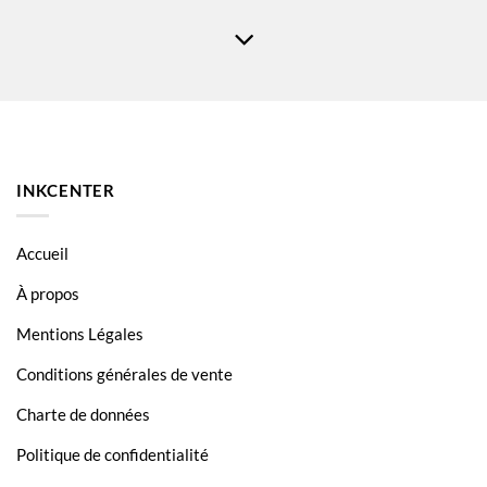
DCP L2560DW
HL L2300D
HL L2340DW
HL L2360DN
HL L2365DW
INKCENTER
MFC L2700DWL
MFC L2720 DW
Accueil
MFC L2740DW
À propos
TN-2320
Mentions Légales
TN-2320
Conditions générales de vente
TN-2320
Charte de données
Politique de confidentialité