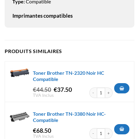
Type:
Compatible
Imprimantes compatibles
PRODUITS SIMILAIRES
Toner Brother TN-2320 Noir HC
Compatible
Le
Le
€
44.50
€
37.50
quantité de Toner Brother TN
prix
prix
TVA Inclus
initial
actuel
était :
est :
Toner Brother TN-3380 Noir HC-
€44.50.
€37.50.
Compatible
€
68.50
quantité de Toner Brother TN
TVA Inclus