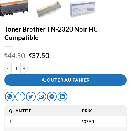
Toner Brother TN-2320 Noir HC
Compatible
Le
Le
44.50
37.50
€
€
prix
prix
quantité de Toner Brother TN-2320 Noir HC Compatible
initial
actuel
était :
est :
AJOUTER AU PANIER
€44.50.
€37.50.
QUANTITÉ
PRIX
1
€
37.50