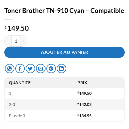
Toner Brother TN-910 Cyan – Compatible
149.50
€
quantité de Toner Brother TN-910 Cyan - Compatible
AJOUTER AU PANIER
QUANTITÉ
PRIX
1
€
149.50
2-3
€
142.03
Plus de 3
€
134.55