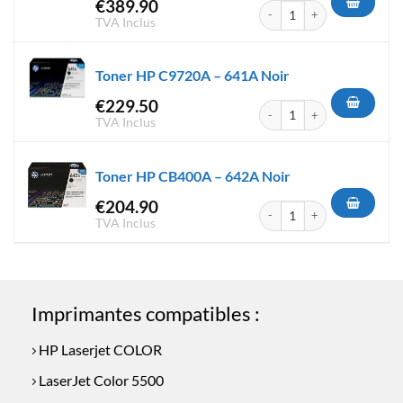
€
389.90
quantité de Toner HP C9730A 
TVA Inclus
Toner HP C9720A – 641A Noir
€
229.50
quantité de Toner HP C9720A 
TVA Inclus
Toner HP CB400A – 642A Noir
€
204.90
quantité de Toner HP CB400A
TVA Inclus
Imprimantes compatibles :
HP Laserjet COLOR
LaserJet Color 5500