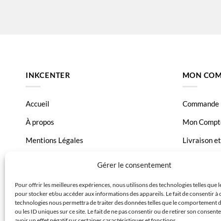
INKCENTER
MON COM
Accueil
Commande
À propos
Mon Compt
Mentions Légales
Livraison e
Conditions générales de vente
Page Conta
Gérer le consentement
Charte de données
Pour offrir les meilleures expériences, nous utilisons des technologies telles que 
pour stocker et/ou accéder aux informations des appareils. Le fait de consentir à 
Politique de confidentialité
technologies nous permettra de traiter des données telles que le comportement 
ou les ID uniques sur ce site. Le fait de ne pas consentir ou de retirer son consen
avoir un effet négatif sur certaines caractéristiques et fonctions.