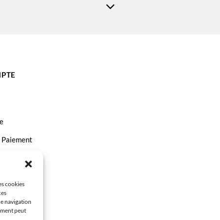
PTE
e
t Paiement
ct
les cookies
ces
de navigation
tement peut