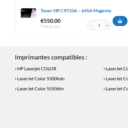
Toner HP C9733A – 645A Magenta
€
550.00
quantité de Toner HP C
TVA Inclus
Imprimantes compatibles :
HP Laserjet COLOR
LaserJet C
LaserJet Color 5500hdn
LaserJet C
LaserJet Color 5550dtn
LaserJet C