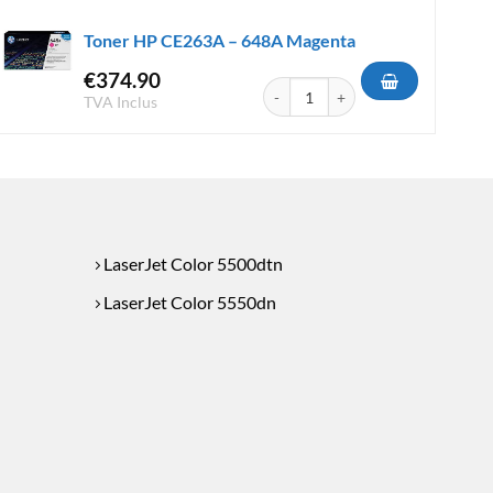
Toner HP CE263A – 648A Magenta
€
374.90
 - 641A Magenta
quantité de Toner HP CE263A - 64
TVA Inclus
LaserJet Color 5500dtn
LaserJet Color 5550dn