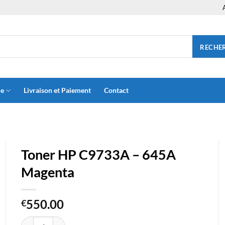
RECHE
ue
Livraison et Paiement
Contact
Toner HP C9733A – 645A
Magenta
550.00
€
quantité de Toner HP C9733A - 645A Magenta