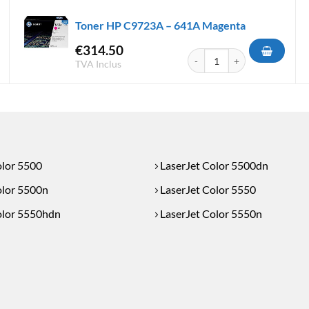
Toner HP C9723A – 641A Magenta
€
314.50
9733A - 645A Magenta
quantité de Toner HP C9723A
TVA Inclus
olor 5500
LaserJet Color 5500dn
olor 5500n
LaserJet Color 5550
olor 5550hdn
LaserJet Color 5550n