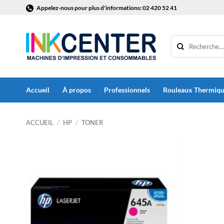
Passer
Appelez-nous pour plus d'informations: 02 420 52 41
au
contenu
Accueil
À propos
Professionnels
Rouleaux Thermiq
ACCUEIL
/
HP
/
TONER