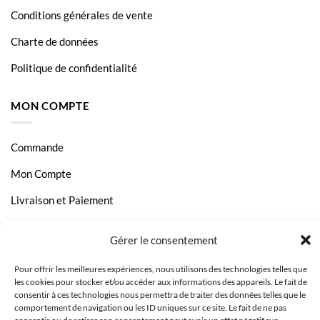
HP LaserJet Pro M1210MFP
Conditions générales de vente
HP LaserJet Pro M1212NF
Charte de données
HP LaserJet Pro M1217NFW
Politique de confidentialité
HP LaserJet Pro P1100
MON COMPTE
HP LaserJet Pro P1102W
LaserJet PRO P1102
Commande
Mon Compte
Livraison et Paiement
Page Contact
Gérer le consentement
Pour offrir les meilleures expériences, nous utilisons des technologies telles que
les cookies pour stocker et/ou accéder aux informations des appareils. Le fait de
consentir à ces technologies nous permettra de traiter des données telles que le
comportement de navigation ou les ID uniques sur ce site. Le fait de ne pas