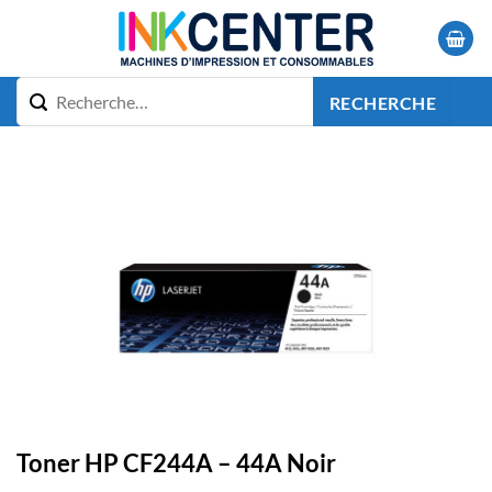
Passer
au
contenu
RECHERCHE
Toner HP CF244A – 44A Noir