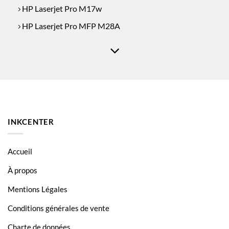
HP Laserjet Pro M17w
HP Laserjet Pro MFP M28A
HP Laserjet Pro MFP M28W
HP Laserjet Pro MFP M29A
HP Laserjet Pro MFP M30A
HP Laserjet Pro MFP M30W
INKCENTER
Accueil
À propos
Mentions Légales
Conditions générales de vente
Charte de données