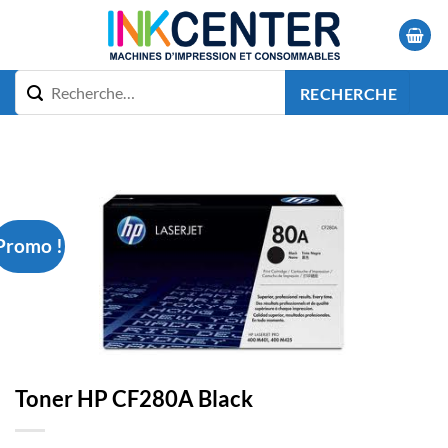
Passer
au
contenu
RECHERCHE
Promo !
Toner HP CF280A Black