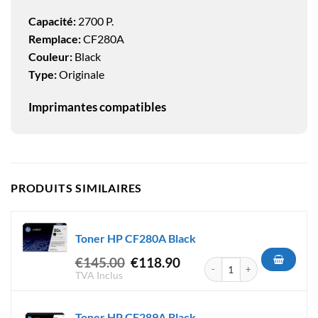
Capacité:
2700 P.
Remplace:
CF280A
Couleur:
Black
Type:
Originale
Imprimantes compatibles
PRODUITS SIMILAIRES
Toner HP CF280A Black
Le
Le
€
145.00
€
118.90
quantité de Toner HP CF280A
prix
prix
TVA Inclus
initial
actuel
était :
est :
Toner HP CF289A Black
€145.00.
€118.90.