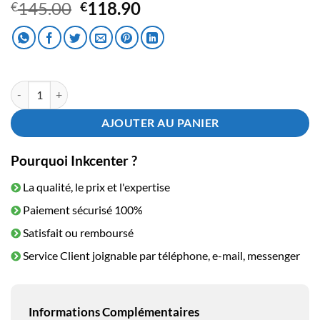
Le
Le
145.00
118.90
€
€
prix
prix
initial
actuel
était :
est :
€145.00.
€118.90.
quantité de Toner HP CF280A Black
AJOUTER AU PANIER
Pourquoi Inkcenter ?
La qualité, le prix et l'expertise
Paiement sécurisé 100%
Satisfait ou remboursé
Service Client joignable par téléphone, e-mail, messenger
Informations Complémentaires