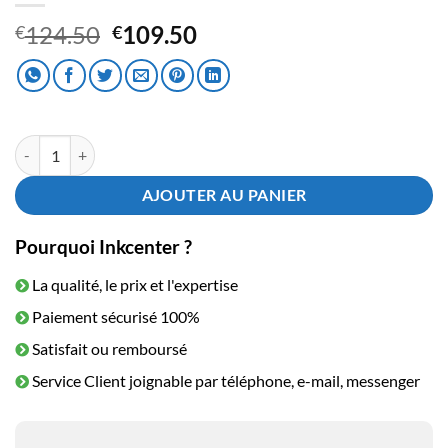
Le
Le
124.50
109.50
€
€
prix
prix
initial
actuel
était :
est :
€124.50.
€109.50.
quantité de Toner HP CF540X - 203X Noir HC
AJOUTER AU PANIER
Pourquoi Inkcenter ?
La qualité, le prix et l'expertise
Paiement sécurisé 100%
Satisfait ou remboursé
Service Client joignable par téléphone, e-mail, messenger