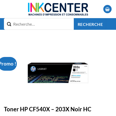
Passer
au
contenu
RECHERCHE
Promo !
Toner HP CF540X – 203X Noir HC