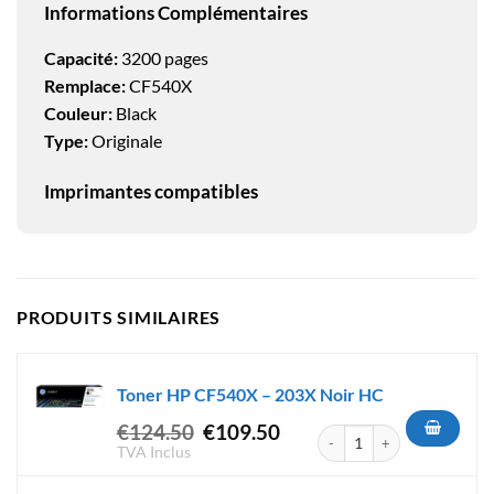
Informations Complémentaires
Capacité:
3200 pages
Remplace:
CF540X
Couleur:
Black
Type:
Originale
Imprimantes compatibles
PRODUITS SIMILAIRES
Toner HP CF540X – 203X Noir HC
Le
Le
€
124.50
€
109.50
quantité de Toner HP CF540X 
prix
prix
TVA Inclus
initial
actuel