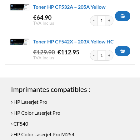
Toner HP CF532A – 205A Yellow
€
64.90
quantité de Toner HP CF532A 
TVA Inclus
Toner HP CF542X – 203X Yellow HC
Le
Le
€
129.90
€
112.95
quantité de Toner HP CF542X 
prix
prix
TVA Inclus
initial
actuel
était :
est :
€129.90.
€112.95.
Imprimantes compatibles :
HP Laserjet Pro
HP Color Laserjet Pro
CF540
HP Color Laserjet Pro M254