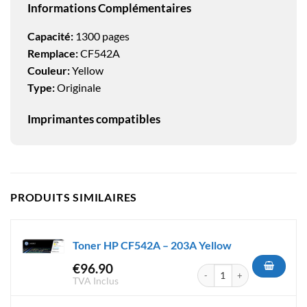
Informations Complémentaires
Capacité:
1300 pages
Remplace:
CF542A
Couleur:
Yellow
Type:
Originale
Imprimantes compatibles
PRODUITS SIMILAIRES
Toner HP CF542A – 203A Yellow
€
96.90
quantité de Toner HP CF542A 
TVA Inclus