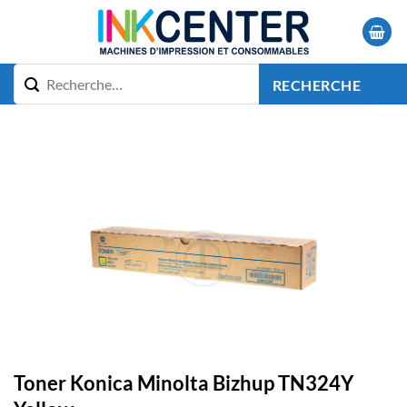
Passer
au
contenu
RECHERCHE
Toner Konica Minolta Bizhup TN324Y