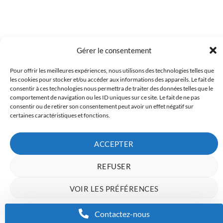
Gérer le consentement
Pour offrir les meilleures expériences, nous utilisons des technologies telles que
Copyright 2023 © Inkcenter - Webdesign by
Media84
les cookies pour stocker et/ou accéder aux informations des appareils. Le fait de
consentir à ces technologies nous permettra de traiter des données telles que le
comportement de navigation ou les ID uniques sur ce site. Le fait de ne pas
consentir ou de retirer son consentement peut avoir un effet négatif sur
certaines caractéristiques et fonctions.
ACCEPTER
REFUSER
VOIR LES PRÉFÉRENCES
Charte de données
Politique de confidentialité
Mentions Légales
Contactez-nous