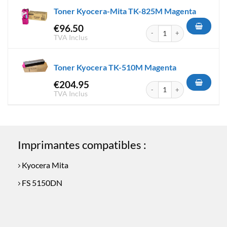
Toner Kyocera-Mita TK-825M Magenta
€
96.50
quantité de Toner Kyocera-M
TVA Inclus
Toner Kyocera TK-510M Magenta
€
204.95
quantité de Toner Kyocera T
TVA Inclus
Imprimantes compatibles :
Kyocera Mita
FS 5150DN