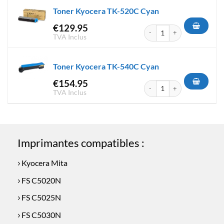
Toner Kyocera TK-520C Cyan
€
129.95
quantité de Toner Kyocera T
TVA Inclus
Toner Kyocera TK-540C Cyan
€
154.95
quantité de Toner Kyocera T
TVA Inclus
Imprimantes compatibles :
Kyocera Mita
FS C5020N
FS C5025N
FS C5030N