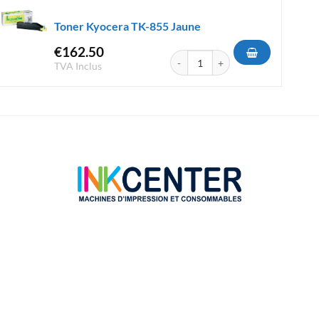
Toner Kyocera TK-855 Jaune
€
162.50
K-865Y Jaune
quantité de Toner Kyocera TK-855 
TVA Inclus