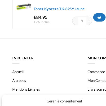
Toner Kyocera TK-895Y Jaune
€
84.95
quantité de Toner Kyoc
TVA Inclus
INKCENTER
MON COM
Accueil
Commande
À propos
Mon Compt
Mentions Légales
Livraison e
Conditions générales de vente
Page Conta
Gérer le consentement