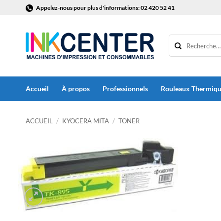
Passer
Appelez-nous pour plus d'informations: 02 420 52 41
au
contenu
Accueil
À propos
Professionnels
Rouleaux Thermiq
ACCUEIL
/
KYOCERA MITA
/
TONER