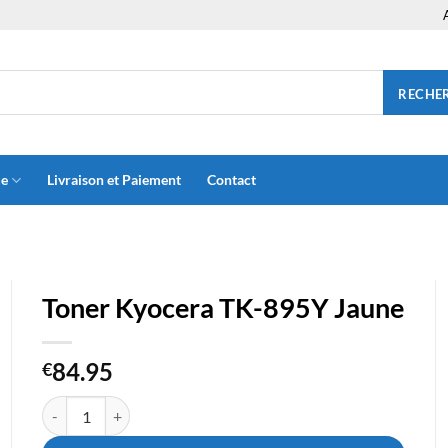
RECHE
ue
Livraison et Paiement
Contact
Toner Kyocera TK-895Y Jaune
84.95
€
quantité de Toner Kyocera TK-895Y Jaune