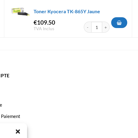
Toner Kyocera TK-865Y Jaune
€
109.50
era TK-895Y Jaune
quantité de Toner Kyocera T
TVA Inclus
PTE
e
t Paiement
ct