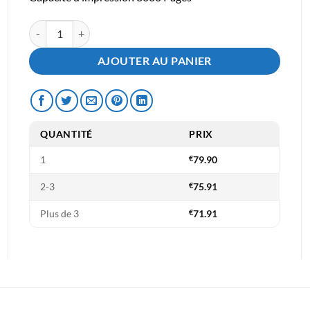
quantité de Toner Kyocera TK5240C Bleu 3000 Pages - Compatibl
AJOUTER AU PANIER
QUANTITÉ
PRIX
1
€
79.90
2-3
€
75.91
Plus de 3
€
71.91