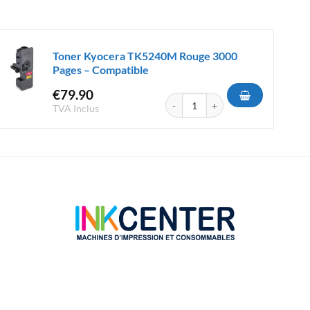
Toner Kyocera TK5240M Rouge 3000
Pages – Compatible
€
79.90
K5240K Black 4000 Pages - Compatible
quantité de Toner Kyocera TK5240
TVA Inclus