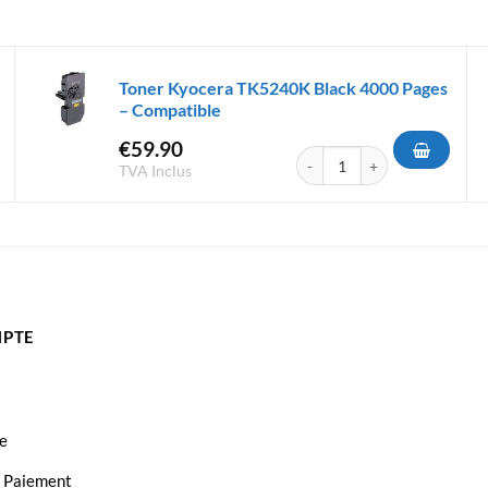
Toner Kyocera TK5240K Black 4000 Pages
– Compatible
€
59.90
era TK5240C Bleu 3000 Pages - Compatible
quantité de Toner Kyocera T
TVA Inclus
PTE
e
t Paiement