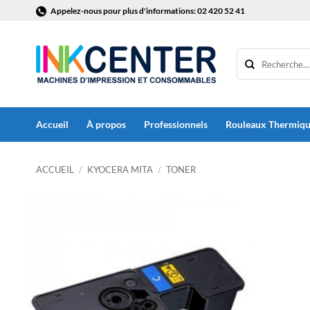
Passer
Appelez-nous pour plus d'informations: 02 420 52 41
au
contenu
Accueil
À propos
Professionnels
Rouleaux Thermiq
ACCUEIL
/
KYOCERA MITA
/
TONER