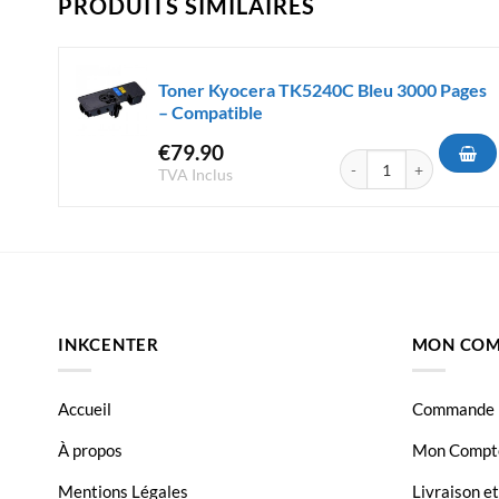
PRODUITS SIMILAIRES
Toner Kyocera TK5240C Bleu 3000 Pages
– Compatible
€
79.90
quantité de Toner Kyoc
TVA Inclus
INKCENTER
MON COM
Accueil
Commande
À propos
Mon Compt
Mentions Légales
Livraison e