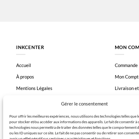
INKCENTER
MON COM
Accueil
Commande
À propos
Mon Compt
Mentions Légales
Livraison e
Conditions générales de vente
Page Conta
Gérer le consentement
Charte de données
Pour offrir les meilleures expériences, nous utilisons des technologies telles que 
pour stocker et/ou accéder aux informations des appareils. Le fait de consentir à 
Politique de confidentialité
technologies nous permettra de traiter des données telles que le comportement 
ou les ID uniques sur ce site. Le fait de ne pas consentir ou de retirer son consen
avoir un effet négatif sur certaines caractéristiques et fonctions.