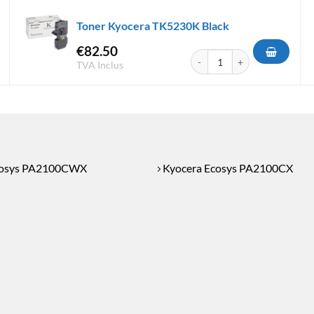
Toner Kyocera TK5230K Black
€
82.50
era TK5430K Black
quantité de Toner Kyocera T
TVA Inclus
cosys PA2100CWX
Kyocera Ecosys PA2100CX