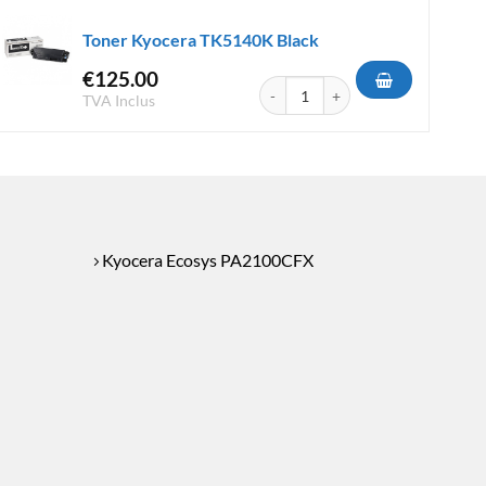
Toner Kyocera TK5140K Black
€
125.00
K5230K Black
quantité de Toner Kyocera TK5140
TVA Inclus
Kyocera Ecosys PA2100CFX