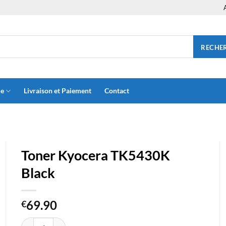
RECHE
ue
Livraison et Paiement
Contact
Toner Kyocera TK5430K
Black
69.90
€
quantité de Toner Kyocera TK5430K Black