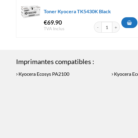
Toner Kyocera TK5430K Black
€
69.90
quantité de Toner Kyoc
TVA Inclus
Imprimantes compatibles :
Kyocera Ecosys PA2100
Kyocera E