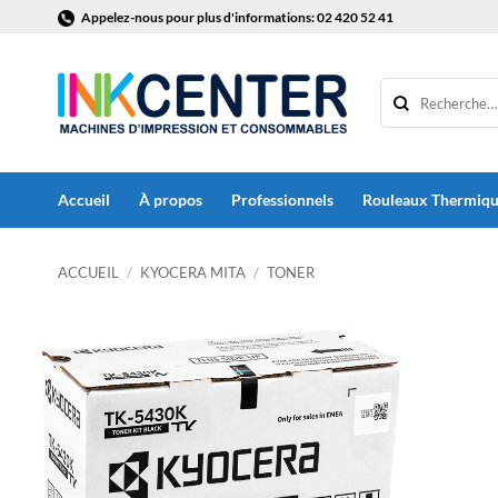
Passer
Appelez-nous pour plus d'informations: 02 420 52 41
au
contenu
Accueil
À propos
Professionnels
Rouleaux Thermiq
ACCUEIL
/
KYOCERA MITA
/
TONER