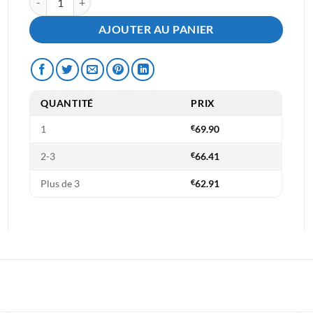
AJOUTER AU PANIER
QUANTITÉ
PRIX
1
€
69.90
2-3
€
66.41
Plus de 3
€
62.91