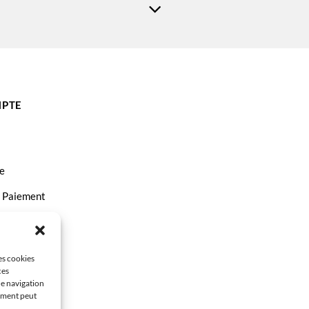
PTE
e
t Paiement
ct
les cookies
ces
de navigation
tement peut