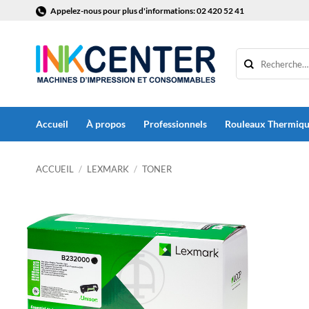
Passer
Appelez-nous pour plus d'informations: 02 420 52 41
au
contenu
Accueil
À propos
Professionnels
Rouleaux Thermiq
ACCUEIL
/
LEXMARK
/
TONER