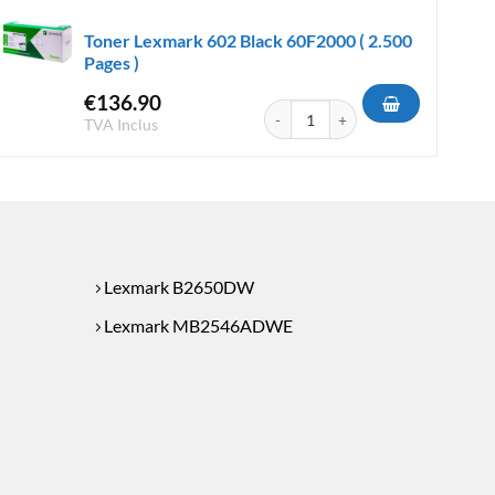
Toner Lexmark 602 Black 60F2000 ( 2.500
Pages )
€
136.90
ack B242H00 ( 6.000 Pages )
quantité de Toner Lexmark 602 Bla
TVA Inclus
Lexmark B2650DW
Lexmark MB2546ADWE