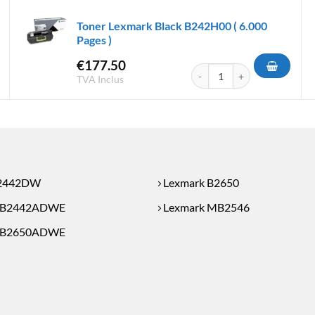
Toner Lexmark Black B242H00 ( 6.000
Pages )
€
177.50
rk Black B232000 ( 3.000 Pages )
quantité de Toner Lexmark Bl
TVA Inclus
B2442DW
Lexmark B2650
MB2442ADWE
Lexmark MB2546
MB2650ADWE