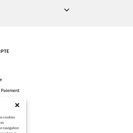
PTE
e
t Paiement
ct
les cookies
ces
de navigation