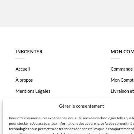
INKCENTER
MON COM
Accueil
Commande
À propos
Mon Compt
Mentions Légales
Livraison e
Conditions générales de vente
Page Conta
Gérer le consentement
Charte de données
Pour offrir les meilleures expériences, nous utilisons des technologies telles que 
pour stocker et/ou accéder aux informations des appareils. Le fait de consentir à 
Politique de confidentialité
technologies nous permettra de traiter des données telles que le comportement 