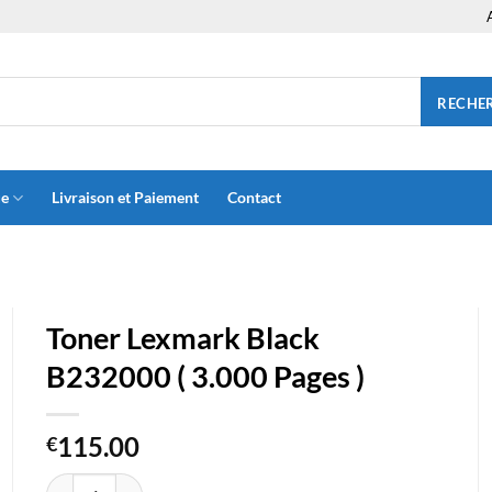
RECHE
ue
Livraison et Paiement
Contact
Toner Lexmark Black
B232000 ( 3.000 Pages )
115.00
€
quantité de Toner Lexmark Black B232000 ( 3.000 Pages )