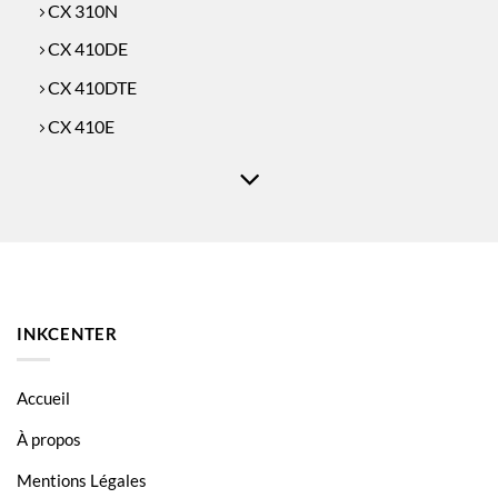
CX 310N
CX 410DE
CX 410DTE
CX 410E
CX 510DE
CX 510DHE
CX 510DTHE
INKCENTER
Accueil
À propos
Mentions Légales