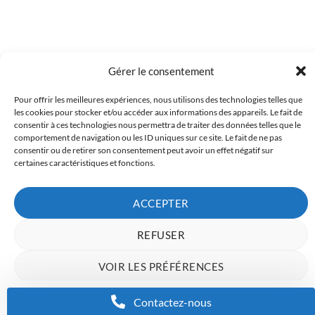
Gérer le consentement
Pour offrir les meilleures expériences, nous utilisons des technologies telles que
Copyright 2023 © Inkcenter - Webdesign by
Media84
les cookies pour stocker et/ou accéder aux informations des appareils. Le fait de
consentir à ces technologies nous permettra de traiter des données telles que le
comportement de navigation ou les ID uniques sur ce site. Le fait de ne pas
consentir ou de retirer son consentement peut avoir un effet négatif sur
certaines caractéristiques et fonctions.
ACCEPTER
REFUSER
VOIR LES PRÉFÉRENCES
Charte de données
Politique de confidentialité
Mentions Légales
Contactez-nous