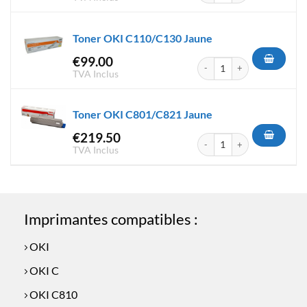
Toner OKI C110/C130 Jaune
€
99.00
quantité de Toner OKI C110/
TVA Inclus
Toner OKI C801/C821 Jaune
€
219.50
quantité de Toner OKI C801/
TVA Inclus
Imprimantes compatibles :
OKI
OKI C
OKI C810