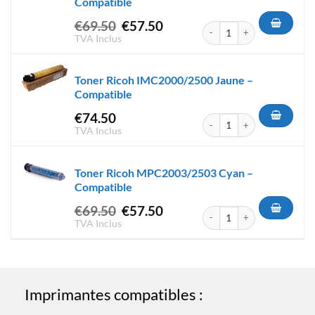
Compatible
Le
Le
€
69.50
€
57.50
quantité de Toner Ricoh MPC
prix
prix
TVA Inclus
initial
actuel
était :
est :
Toner Ricoh IMC2000/2500 Jaune –
€69.50.
€57.50.
Compatible
€
74.50
quantité de Toner Ricoh IMC2
TVA Inclus
Toner Ricoh MPC2003/2503 Cyan –
Compatible
Le
Le
€
69.50
€
57.50
quantité de Toner Ricoh MPC
prix
prix
TVA Inclus
initial
actuel
était :
est :
€69.50.
€57.50.
Imprimantes compatibles :