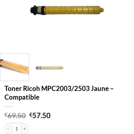
Toner Ricoh MPC2003/2503 Jaune –
Compatible
Le
Le
69.50
57.50
€
€
prix
prix
quantité de Toner Ricoh MPC2003/2503 Jaune - Compatible
initial
actuel