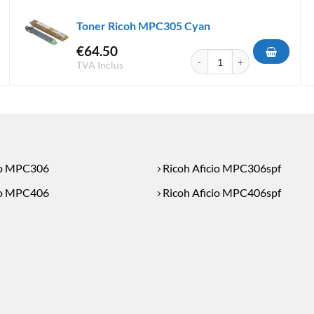
Toner Ricoh MPC305 Cyan
€
64.50
h MPC406 Cyan
quantité de Toner Ricoh MPC
TVA Inclus
io MPC306
Ricoh Aficio MPC306spf
io MPC406
Ricoh Aficio MPC406spf