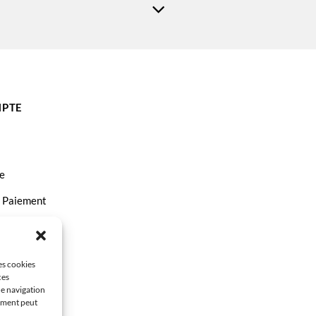
PTE
e
t Paiement
ct
les cookies
ces
de navigation
tement peut