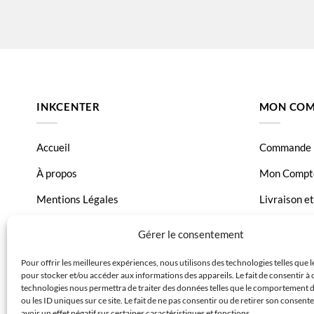
INKCENTER
MON COM
Accueil
Commande
À propos
Mon Compt
Mentions Légales
Livraison e
Conditions générales de vente
Page Conta
Gérer le consentement
Charte de données
Pour offrir les meilleures expériences, nous utilisons des technologies telles que 
pour stocker et/ou accéder aux informations des appareils. Le fait de consentir à 
Politique de confidentialité
technologies nous permettra de traiter des données telles que le comportement 
ou les ID uniques sur ce site. Le fait de ne pas consentir ou de retirer son consen
avoir un effet négatif sur certaines caractéristiques et fonctions.