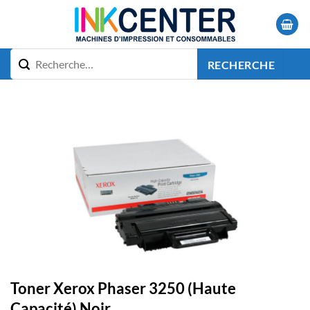
Passer
au
contenu
RECHERCHE
Toner Xerox Phaser 3250 (Haute
Capacité) Noir