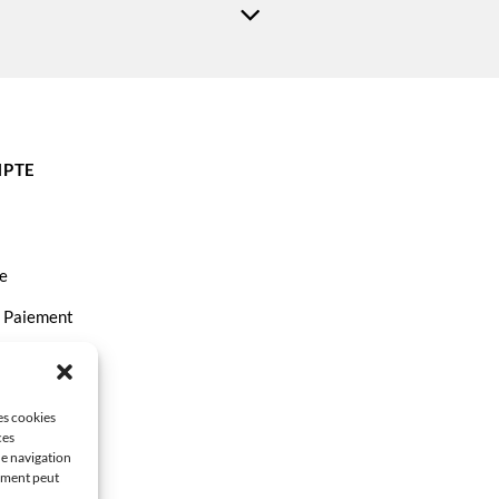
PTE
e
t Paiement
ct
les cookies
ces
de navigation
tement peut