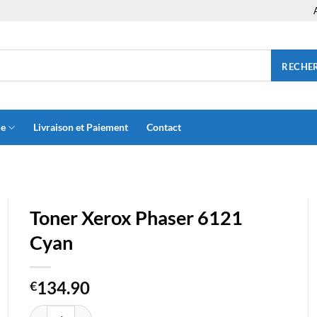
RECHE
ue
Livraison et Paiement
Contact
Toner Xerox Phaser 6121
Cyan
134.90
€
quantité de Toner Xerox Phaser 6121 Cyan