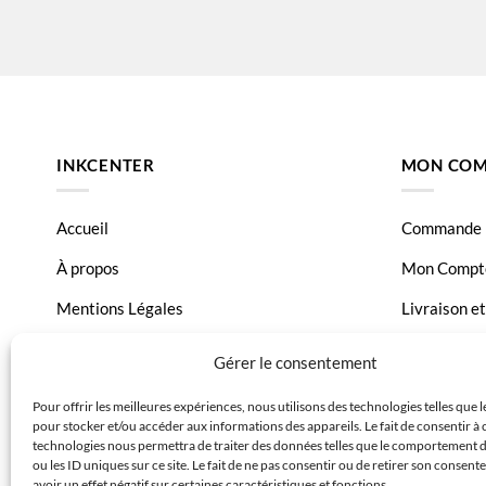
INKCENTER
MON COM
Accueil
Commande
À propos
Mon Compt
Mentions Légales
Livraison e
Conditions générales de vente
Page Conta
Gérer le consentement
Charte de données
Pour offrir les meilleures expériences, nous utilisons des technologies telles que 
pour stocker et/ou accéder aux informations des appareils. Le fait de consentir à 
Politique de confidentialité
technologies nous permettra de traiter des données telles que le comportement 
ou les ID uniques sur ce site. Le fait de ne pas consentir ou de retirer son consen
avoir un effet négatif sur certaines caractéristiques et fonctions.