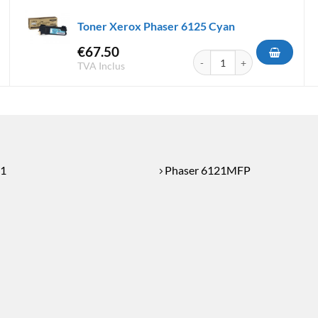
Toner Xerox Phaser 6125 Cyan
€
67.50
x Phaser 6121 Cyan
quantité de Toner Xerox Phas
TVA Inclus
21
Phaser 6121MFP