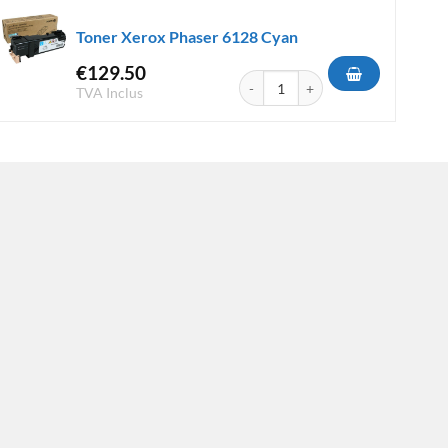
Toner Xerox Phaser 6128 Cyan
€
129.50
er 6125 Cyan
quantité de Toner Xerox Phaser 61
TVA Inclus