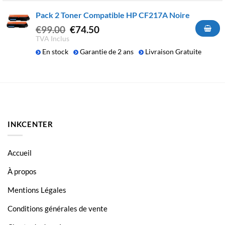
€64.50.
€44.50.
Pack 2 Toner Compatible HP CF217A Noire
Le
Le
€
99.00
€
74.50
prix
prix
TVA Inclus
initial
actuel
En stock
Garantie de 2 ans
Livraison Gratuite
était :
est :
€99.00.
€74.50.
INKCENTER
Accueil
À propos
Mentions Légales
Conditions générales de vente