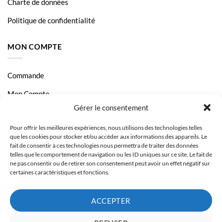
Charte de données
Politique de confidentialité
MON COMPTE
Commande
Mon Compte
Gérer le consentement
Livraison et Paiement
Pour offrir les meilleures expériences, nous utilisons des technologies telles
Page Contact
que les cookies pour stocker et/ou accéder aux informations des appareils. Le
fait de consentir à ces technologies nous permettra de traiter des données
telles que le comportement de navigation ou les ID uniques sur ce site. Le fait de
ne pas consentir ou de retirer son consentement peut avoir un effet négatif sur
certaines caractéristiques et fonctions.
ACCEPTER