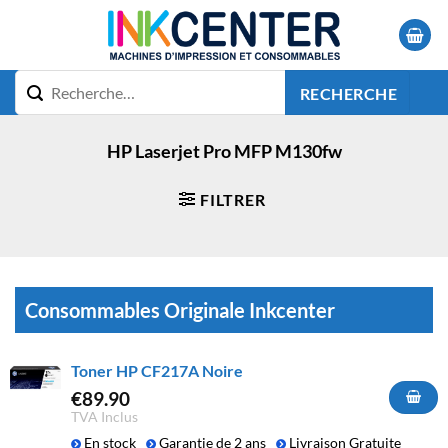
Passer
au
contenu
RECHERCHE
HP Laserjet Pro MFP M130fw
FILTRER
Consommables Originale Inkcenter
Toner HP CF217A Noire
€
89.90
TVA Inclus
En stock
Garantie de 2 ans
Livraison Gratuite