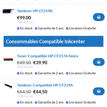
Tambour HP CF219A
€
99.00
TVA Inclus
En stock
Garantie de 2 ans
Livraison Gratuite
Consommables Compatible Inkcenter
Toner Compatible HP CF217A Noire
Le
Le
€
49.50
€
39.90
prix
prix
TVA Inclus
initial
actuel
En stock
Garantie de 2 ans
Livraison Gratuite
était :
est :
€49.50.
€39.90.
Tambour Compatible HP CF219A
Le
Le
€
64.50
€
44.50
prix
prix
TVA Inclus
initial
actuel
En stock
Garantie de 2 ans
Livraison Gratuite
était :
est :