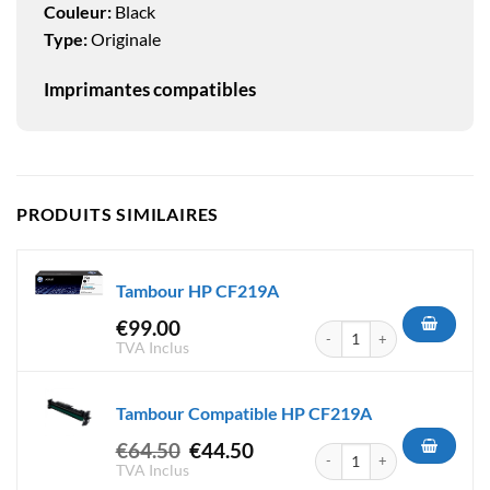
Couleur:
Black
Type:
Originale
Imprimantes compatibles
PRODUITS SIMILAIRES
Tambour HP CF219A
€
99.00
quantité de Tambour HP CF2
TVA Inclus
Tambour Compatible HP CF219A
Le
Le
€
64.50
€
44.50
quantité de Tambour Compat
prix
prix
TVA Inclus
initial
actuel