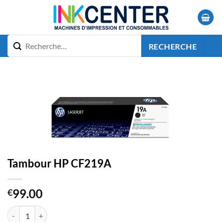
Passer
au
contenu
RECHERCHE
Tambour HP CF219A
99.00
€
quantité de Tambour HP CF219A