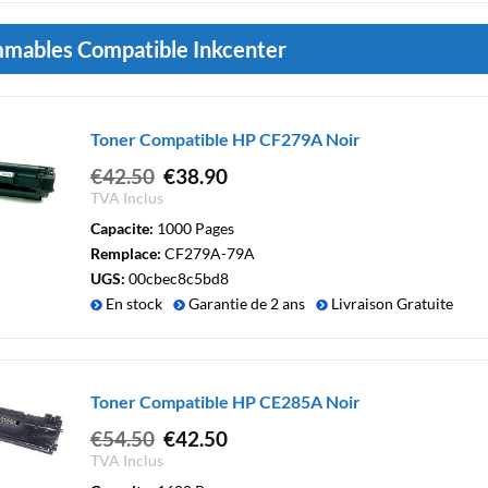
mables Compatible Inkcenter
Toner Compatible HP CF279A Noir
Le
Le
€
42.50
€
38.90
prix
prix
TVA Inclus
initial
actuel
Capacite:
1000 Pages
était :
est :
Remplace:
CF279A-79A
€42.50.
€38.90.
UGS:
00cbec8c5bd8
En stock
Garantie de 2 ans
Livraison Gratuite
Toner Compatible HP CE285A Noir
Le
Le
€
54.50
€
42.50
prix
prix
TVA Inclus
initial
actuel