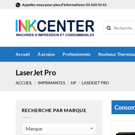
Passer
Appelez-nous pour plus d'informations: 02 420 52 41
au
contenu
Accueil
À propos
Professionnels
Rouleaux Thermiq
LaserJet Pro
ACCUEIL
/
IMPRIMANTES
/
HP
/
LASERJET PRO
Consomm
RECHERCHE PAR MARQUE