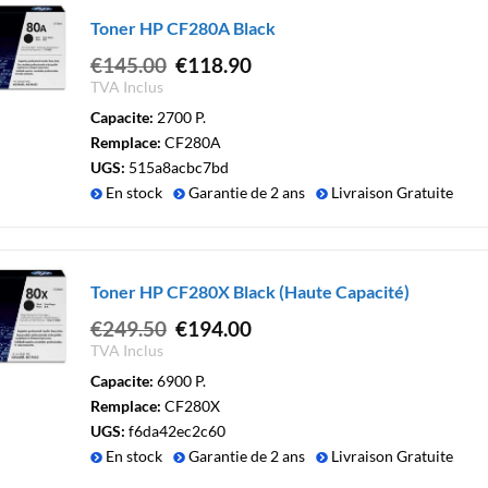
Toner HP CF280A Black
Le
Le
€
145.00
€
118.90
prix
prix
TVA Inclus
initial
actuel
Capacite:
2700 P.
était :
est :
Remplace:
CF280A
€145.00.
€118.90.
UGS:
515a8acbc7bd
En stock
Garantie de 2 ans
Livraison Gratuite
Toner HP CF280X Black (Haute Capacité)
Le
Le
€
249.50
€
194.00
prix
prix
TVA Inclus
initial
actuel
Capacite:
6900 P.
était :
est :
Remplace:
CF280X
€249.50.
€194.00.
UGS:
f6da42ec2c60
En stock
Garantie de 2 ans
Livraison Gratuite