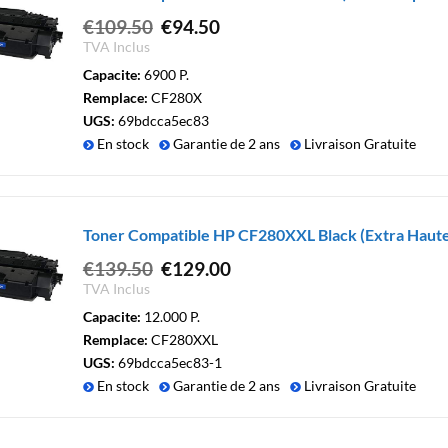
Le
Le
€
109.50
€
94.50
prix
prix
TVA Inclus
initial
actuel
Capacite:
6900 P.
était :
est :
Remplace:
CF280X
€109.50.
€94.50.
UGS:
69bdcca5ec83
En stock
Garantie de 2 ans
Livraison Gratuite
Toner Compatible HP CF280XXL Black (Extra Haute
Le
Le
€
139.50
€
129.00
prix
prix
TVA Inclus
initial
actuel
Capacite:
12.000 P.
était :
est :
Remplace:
CF280XXL
€139.50.
€129.00.
UGS:
69bdcca5ec83-1
En stock
Garantie de 2 ans
Livraison Gratuite