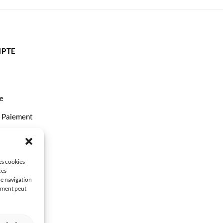
PTE
e
t Paiement
ct
les cookies
ces
de navigation
tement peut