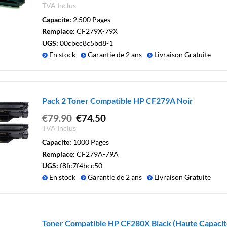
prix
prix
TVA Inclus
initial
actuel
Capacite:
2.500 Pages
était :
est :
Remplace:
CF279X-79X
€74.50.
€64.50.
UGS:
00cbec8c5bd8-1
En stock
Garantie de 2 ans
Livraison Gratuite
Pack 2 Toner Compatible HP CF279A Noir
Le
Le
€
79.90
€
74.50
prix
prix
TVA Inclus
initial
actuel
Capacite:
1000 Pages
était :
est :
Remplace:
CF279A-79A
€79.90.
€74.50.
UGS:
f8fc7f4bcc50
En stock
Garantie de 2 ans
Livraison Gratuite
Toner Compatible HP CF280X Black (Haute Capacit