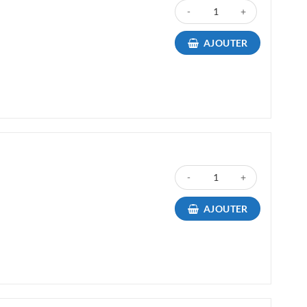
quantité de Toner HP CF279A No
AJOUTER
quantité de Toner HP CE285A No
AJOUTER