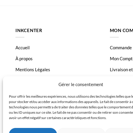
INKCENTER
MON COM
Accueil
Commande
À propos
Mon Compt
Mentions Légales
Livraison e
Conditions générales de vente
Page Conta
Gérer le consentement
Charte de données
Pour offrir les meilleures expériences, nous utilisons des technologies telles que 
pour stocker et/ou accéder aux informations des appareils. Le fait de consentir à 
Politique de confidentialité
technologies nous permettra de traiter des données telles que le comportement 
ou les ID uniques sur ce site. Le fait de ne pas consentir ou de retirer son consen
avoir un effet négatif sur certaines caractéristiques et fonctions.