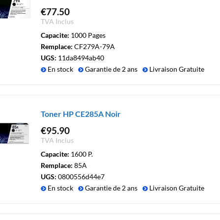
€
77.50
TVA Inclus
Capacite:
1000 Pages
Remplace:
CF279A-79A
UGS:
11da8494ab40
En stock
Garantie de 2 ans
Livraison Gratuite
Toner HP CE285A Noir
€
95.90
TVA Inclus
Capacite:
1600 P.
Remplace:
85A
UGS:
0800556d44e7
En stock
Garantie de 2 ans
Livraison Gratuite