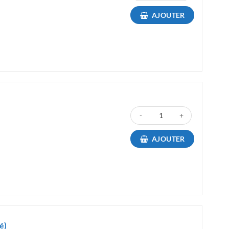
AJOUTER
quantité de Pack 2 Toner Compa
AJOUTER
é)