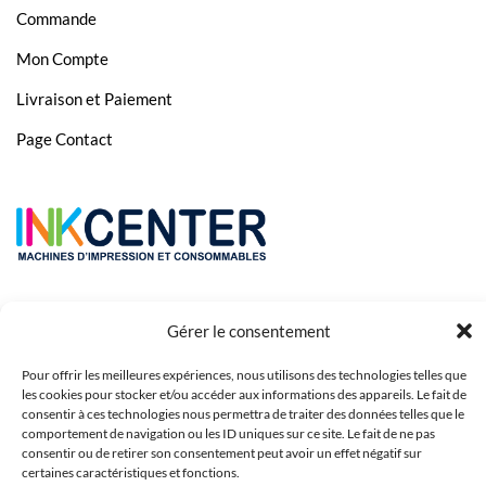
Commande
Canon Pixma TS8352
Mon Compte
Canon Pixma TS9150
Livraison et Paiement
Canon Pixma TS9155
Page Contact
Canon Pixma TS9550
Canon Pixma TS9551
Gérer le consentement
Pour offrir les meilleures expériences, nous utilisons des technologies telles que
les cookies pour stocker et/ou accéder aux informations des appareils. Le fait de
consentir à ces technologies nous permettra de traiter des données telles que le
comportement de navigation ou les ID uniques sur ce site. Le fait de ne pas
Copyright 2023 © Inkcenter - Webdesign by
Media84
consentir ou de retirer son consentement peut avoir un effet négatif sur
certaines caractéristiques et fonctions.