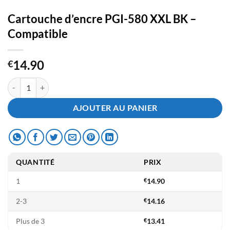
Cartouche d’encre PGI-580 XXL BK –
Compatible
14.90
€
quantité de Cartouche d'encre PGI-580 XXL BK - Compatible
AJOUTER AU PANIER
QUANTITÉ
PRIX
1
€
14.90
2-3
€
14.16
Plus de 3
€
13.41