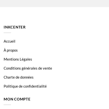
Canon Pixma TS6350
Canon Pixma TS6351
Canon Pixma TS705
INKCENTER
Canon Pixma TS8150
Canon Pixma TS8151
Accueil
Canon Pixma TS8152
À propos
Canon Pixma TS8241
Mentions Légales
Canon Pixma TS8242
Conditions générales de vente
Canon Pixma TS8250
Charte de données
Canon Pixma TS8251
Politique de confidentialité
Canon Pixma TS8252
MON COMPTE
Canon Pixma TS8350
Canon Pixma TS8351