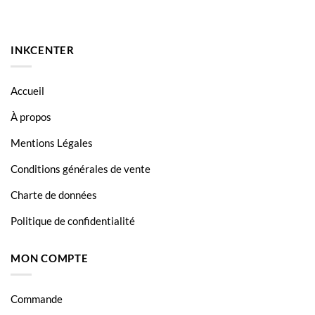
HP Business Inkjet 2200
HP Business Inkjet 2200se
INKCENTER
HP Business Inkjet 2200xi
HP Business Inkjet 2230
Accueil
HP Business Inkjet 2250
À propos
HP Business Inkjet 2250tn
Mentions Légales
HP Business Inkjet 2280
Conditions générales de vente
HP Business Inkjet 2280tn
Charte de données
HP Business Inkjet 2300
Politique de confidentialité
HP Business Inkjet 2300dtn
MON COMPTE
HP Business Inkjet 2300n
HP Business Inkjet 2600
Commande
HP Business Inkjet 2600dn