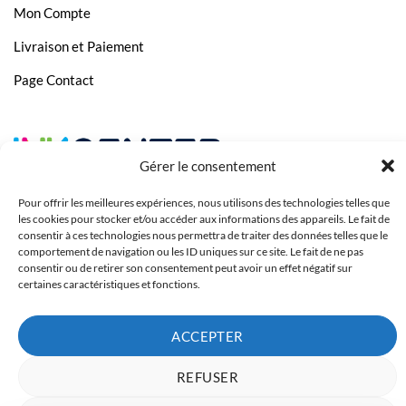
Mon Compte
HP Business Inkjet 2800
Livraison et Paiement
HP Color Inkjet CP
Page Contact
HP Color Inkjet cp 1700
HP Color Inkjet cp 1700d
HP Color Inkjet cp 1700ps
Gérer le consentement
HP DesignJet
Pour offrir les meilleures expériences, nous utilisons des technologies telles que
HP DesignJet 100
les cookies pour stocker et/ou accéder aux informations des appareils. Le fait de
consentir à ces technologies nous permettra de traiter des données telles que le
HP OfficeJet
comportement de navigation ou les ID uniques sur ce site. Le fait de ne pas
consentir ou de retirer son consentement peut avoir un effet négatif sur
HP OfficeJet 9100
certaines caractéristiques et fonctions.
HP OfficeJet 9110
HP OfficeJet 9120
ACCEPTER
Copyright 2023 © Inkcenter - Webdesign by
Media84
HP OfficeJet 9130
REFUSER
HP OfficeJet Pro K850