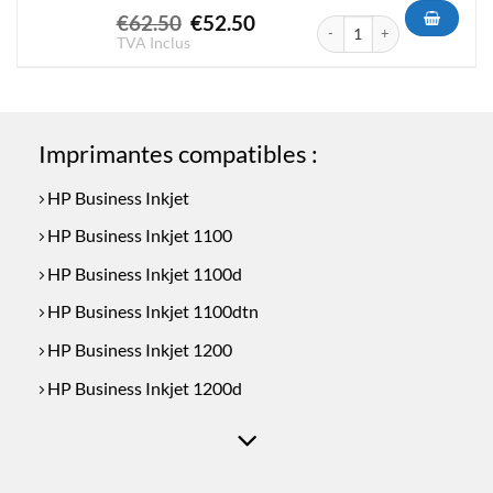
Le
Le
€
62.50
€
52.50
quantité de Cartouche d'enc
prix
prix
TVA Inclus
initial
actuel
était :
est :
€62.50.
€52.50.
Imprimantes compatibles :
HP Business Inkjet
HP Business Inkjet 1100
HP Business Inkjet 1100d
HP Business Inkjet 1100dtn
HP Business Inkjet 1200
HP Business Inkjet 1200d
HP Business Inkjet 1200dn
HP Business Inkjet 1200dtn