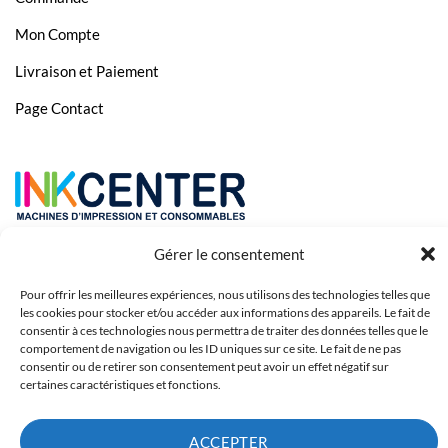
HP Business Inkjet 2600dn
Mon Compte
HP Business Inkjet 2800
Livraison et Paiement
HP Color Inkjet CP
Page Contact
HP Color Inkjet cp 1700
HP Color Inkjet cp 1700d
HP Color Inkjet cp 1700ps
HP DesignJet
HP DesignJet 100
Gérer le consentement
HP OfficeJet
Pour offrir les meilleures expériences, nous utilisons des technologies telles que
les cookies pour stocker et/ou accéder aux informations des appareils. Le fait de
HP OfficeJet 9100
consentir à ces technologies nous permettra de traiter des données telles que le
comportement de navigation ou les ID uniques sur ce site. Le fait de ne pas
HP OfficeJet 9110
consentir ou de retirer son consentement peut avoir un effet négatif sur
certaines caractéristiques et fonctions.
HP OfficeJet 9120
Copyright 2023 © Inkcenter - Webdesign by
Media84
HP OfficeJet 9130
ACCEPTER