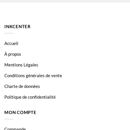
HP Business Inkjet 1200dtwn
HP Business Inkjet 2200
HP Business Inkjet 2200se
INKCENTER
HP Business Inkjet 2200xi
HP Business Inkjet 2230
Accueil
HP Business Inkjet 2250
À propos
HP Business Inkjet 2250tn
Mentions Légales
HP Business Inkjet 2280
Conditions générales de vente
HP Business Inkjet 2280tn
Charte de données
HP Business Inkjet 2300
Politique de confidentialité
HP Business Inkjet 2300dtn
MON COMPTE
HP Business Inkjet 2300n
HP Business Inkjet 2600
Commande