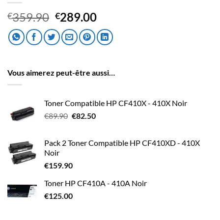
Le
Le
359.90
289.00
€
€
prix
prix
initial
actuel
était :
est :
€359.90.
€289.00.
Vous aimerez peut-être aussi…
Toner Compatible HP CF410X - 410X Noir
Le
Le
€
89.90
€
82.50
prix
prix
initial
actuel
Pack 2 Toner Compatible HP CF410XD - 410X
était :
est :
Noir
€89.90.
€82.50.
€
159.90
Toner HP CF410A - 410A Noir
€
125.00