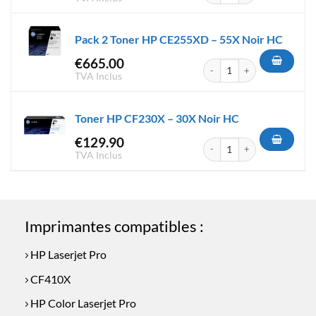
initial
actuel
était :
est :
Pack 2 Toner HP CE255XD – 55X Noir HC
€359.90.
€289.00.
€
665.00
quantité de Pack 2 Toner HP 
TVA Inclus
Toner HP CF230X – 30X Noir HC
€
129.90
quantité de Toner HP CF230X 
TVA Inclus
Imprimantes compatibles :
HP Laserjet Pro
CF410X
HP Color Laserjet Pro