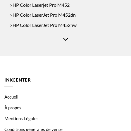
HP Color Laserjet Pro M452
HP Color LaserJet Pro M452dn
HP Color LaserJet Pro M452nw
HP Color LaserJet Pro MFP M377
HP Color LaserJet Pro MFP M377 series
HP Color LaserJet Pro MFP M377dw
HP Color LaserJet Pro MFP M377fdn
HP Color LaserJet Pro MFP M377fdw
INKCENTER
HP Color Laserjet Pro MFP M477
HP Color LaserJet Pro MFP M477 series
Accueil
HP Color LaserJet Pro MFP M477fdn
À propos
HP Color LaserJet Pro MFP M477fdw
Mentions Légales
HP Color LaserJet Pro MFP M477fnw
Conditions générales de vente