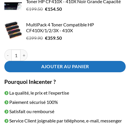
Toner HP CF410X - 410X Noir Grande Capacité
Le
Le
€
199.50
€
154.50
prix
prix
initial
actuel
MultiPack 4 Toner Compatible HP
était :
est :
CF410X/1/2/3X - 410X
€199.50.
€154.50.
Le
Le
€
399.90
€
359.50
prix
prix
initial
actuel
quantité de Pack Toner HP CF410XD - 410X Noir HC
était :
est :
€399.90.
€359.50.
AJOUTER AU PANIER
Pourquoi Inkcenter ?
La qualité, le prix et l'expertise
Paiement sécurisé 100%
Satisfait ou remboursé
Service Client joignable par téléphone, e-mail, messenger