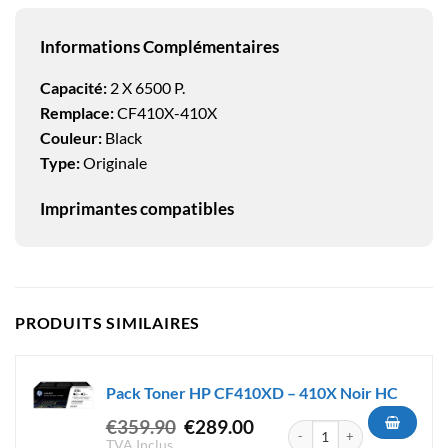
Informations Complémentaires
Capacité:
2 X 6500 P.
Remplace:
CF410X-410X
Couleur:
Black
Type:
Originale
Imprimantes compatibles
PRODUITS SIMILAIRES
Pack Toner HP CF410XD – 410X Noir HC
Le
Le
€
359.90
€
289.00
quantité de Pack Toner HP C
prix
prix
TVA Inclus