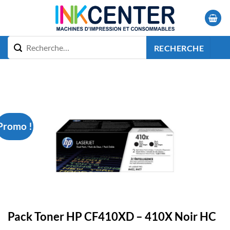
Passer
au
contenu
RECHERCHE
Promo !
Pack Toner HP CF410XD – 410X Noir HC