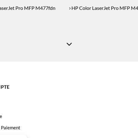
aserJet Pro MFP M477fdn
HP Color LaserJet Pro MFP M
PTE
e
t Paiement