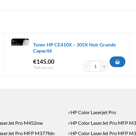
Toner HP CE410X – 305X Noir Grande
Capacité
€
145.00
F410X - 410X Noir Grande Capacité
quantité de Toner HP CE410X
TVA Inclus
HP Color Laserjet Pro
aserJet Pro M452nw
HP Color LaserJet Pro MFP M
aserJet Pro MFP M377fdn
HP Color LaserJet Pro MFP M