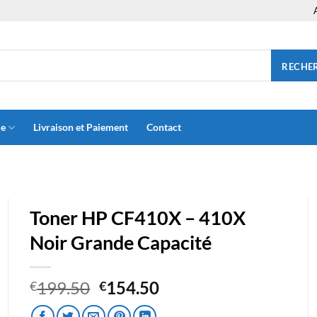
RECHE
ue
Livraison et Paiement
Contact
Toner HP CF410X – 410X
Noir Grande Capacité
Le
Le
199.50
154.50
€
€
prix
prix