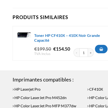
PRODUITS SIMILAIRES
Toner HP CF410X – 410X Noir Grande
Capacité
Le
Le
€
199.50
€
154.50
quantité de Toner HP C
prix
prix
TVA Inclus
initial
actuel
était :
est :
€199.50.
€154.50.
Imprimantes compatibles :
HP Laserjet Pro
CF410X
HP Color LaserJet Pro M452dn
HP Color L
HP Color LaserJet Pro MFP M377dw
HP Color L