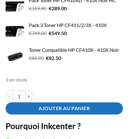
Pack Toner HP CF410XD - 410X Noir HC
Le
Le
€
359.90
€
289.00
prix
prix
initial
actuel
Pack 3 Toner HP CF411/2/3X - 410X
était :
est :
Le
Le
€
799.00
€
549.50
€359.90.
€289.00.
prix
prix
initial
actuel
Toner Compatible HP CF410X - 410X Noir
était :
est :
Le
Le
€
89.90
€
82.50
€799.00.
€549.50.
prix
prix
initial
actuel
était :
est :
3 en stock
€89.90.
€82.50.
quantité de Toner HP CF410X - 410X Noir Grande Capacité
AJOUTER AU PANIER
Pourquoi Inkcenter ?