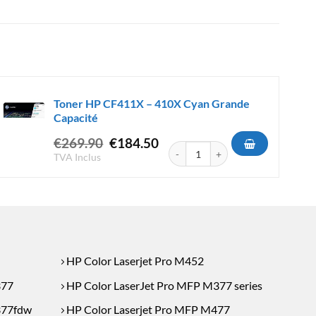
Toner HP CF411X – 410X Cyan Grande
Capacité
Le
Le
€
269.90
€
184.50
 - 305X Noir Grande Capacité
quantité de Toner HP CF411X - 41
prix
prix
TVA Inclus
initial
actuel
était :
est :
€269.90.
€184.50.
HP Color Laserjet Pro M452
377
HP Color LaserJet Pro MFP M377 series
377fdw
HP Color Laserjet Pro MFP M477