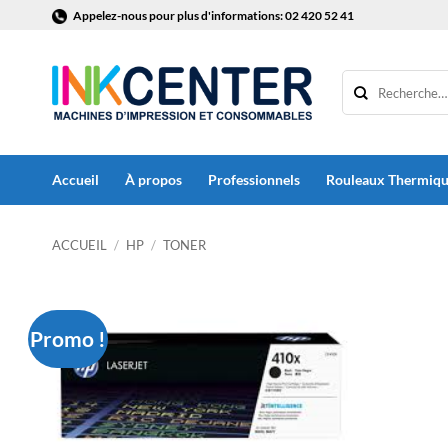
Passer
Appelez-nous pour plus d'informations: 02 420 52 41
au
contenu
Accueil
À propos
Professionnels
Rouleaux Thermiq
ACCUEIL
/
HP
/
TONER
Promo !