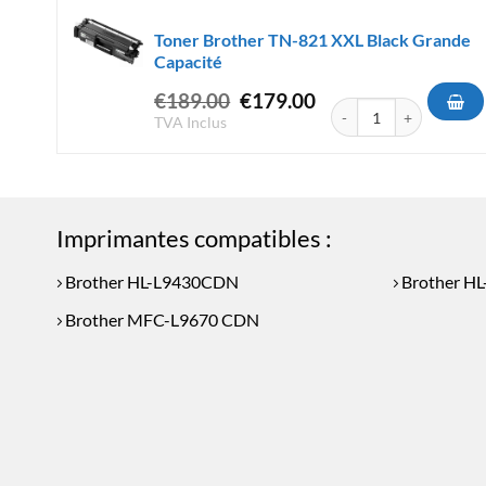
Toner Brother TN-821 XXL Black Grande
Capacité
Le
Le
€
189.00
€
179.00
quantité de Toner Broth
prix
prix
TVA Inclus
initial
actuel
était :
est :
€189.00.
€179.00.
Imprimantes compatibles :
Brother HL-L9430CDN
Brother H
Brother MFC-L9670 CDN