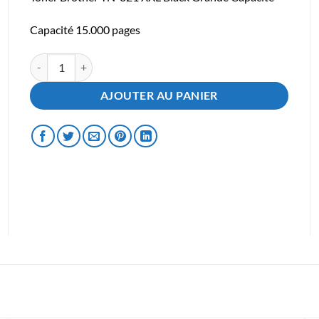
initial
actuel
était :
est :
Capacité 15.000 pages
€189.00.
€179.00.
quantité de Toner Brother TN-821 XXL Black Grande Capacité
AJOUTER AU PANIER