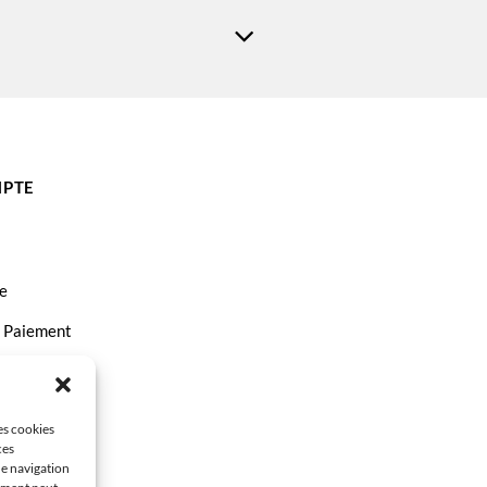
PTE
e
t Paiement
ct
les cookies
ces
de navigation