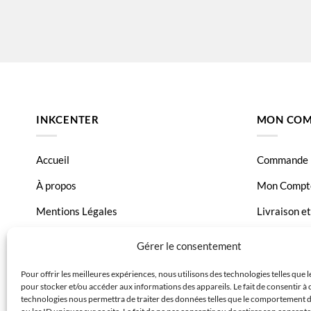
INKCENTER
MON COM
Accueil
Commande
À propos
Mon Compt
Mentions Légales
Livraison e
Conditions générales de vente
Page Conta
Gérer le consentement
Charte de données
Pour offrir les meilleures expériences, nous utilisons des technologies telles que 
pour stocker et/ou accéder aux informations des appareils. Le fait de consentir à 
Politique de confidentialité
technologies nous permettra de traiter des données telles que le comportement 