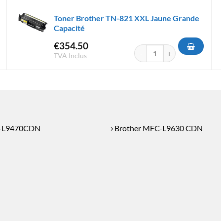
Toner Brother TN-821 XXL Jaune Grande
Capacité
€
354.50
er TN-821 XXL Black Grande Capacité
quantité de Toner Brother TN
TVA Inclus
L-L9470CDN
Brother MFC-L9630 CDN