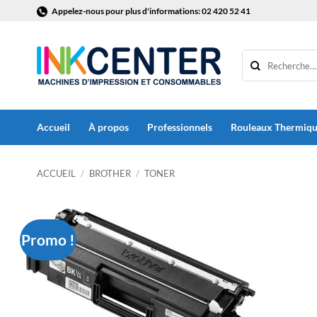
Passer
Appelez-nous pour plus d'informations: 02 420 52 41
au
contenu
Accueil
À propos
Professionnels
Rouleaux Thermiq
ACCUEIL
/
BROTHER
/
TONER
Promo !