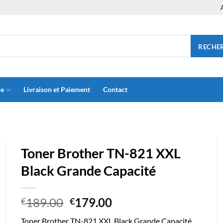
RECHE
ue
Livraison et Paiement
Contact
Toner Brother TN-821 XXL
Black Grande Capacité
Le
Le
189.00
179.00
€
€
prix
prix
Toner Brother TN-821 XXL Black Grande Capacité