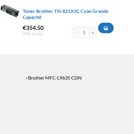
Toner Brother TN-821XXL Cyan Grande
Capacité
€
354.50
-821 XXL Jaune Grande Capacité
quantité de Toner Brother TN-821
TVA Inclus
Brother MFC-L9635 CDN