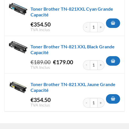
Toner Brother TN-821XXL Cyan Grande
Capacité
€
354.50
quantité de Toner Brother T
TVA Inclus
Toner Brother TN-821 XXL Black Grande
Capacité
Le
Le
€
189.00
€
179.00
quantité de Toner Brother TN
prix
prix
TVA Inclus
initial
actuel
était :
est :
Toner Brother TN-821 XXL Jaune Grande
€189.00.
€179.00.
Capacité
€
354.50
quantité de Toner Brother TN
TVA Inclus