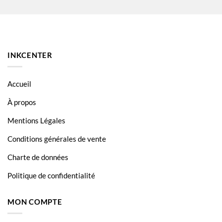
LaserJet P4014DN
LaserJet P4515
LaserJet P4515N
INKCENTER
LaserJet P4515TN
LaserJet P4515X
Accueil
LaserJet P4515XM
À propos
Mentions Légales
Conditions générales de vente
Charte de données
Politique de confidentialité
MON COMPTE