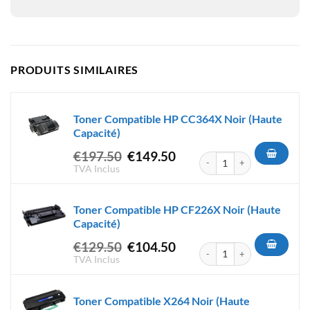
PRODUITS SIMILAIRES
Toner Compatible HP CC364X Noir (Haute
Capacité)
Le
Le
€
197.50
€
149.50
quantité de Toner Compatible
prix
prix
TVA Inclus
initial
actuel
était :
est :
Toner Compatible HP CF226X Noir (Haute
€197.50.
€149.50.
Capacité)
Le
Le
€
129.50
€
104.50
quantité de Toner Compatible
prix
prix
TVA Inclus
initial
actuel
était :
est :
Toner Compatible X264 Noir (Haute
€129.50.
€104.50.