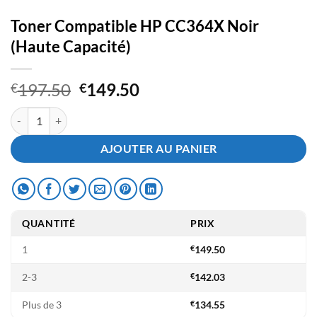
Toner Compatible HP CC364X Noir
(Haute Capacité)
Le
Le
197.50
149.50
€
€
prix
prix
quantité de Toner Compatible HP CC364X Noir (Haute Capacité)
initial
actuel
était :
est :
AJOUTER AU PANIER
€197.50.
€149.50.
QUANTITÉ
PRIX
1
€
149.50
2-3
€
142.03
Plus de 3
€
134.55