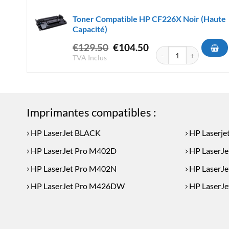
Toner Compatible HP CF226X Noir (Haute
Capacité)
Le
Le
€
129.50
€
104.50
quantité de Toner Comp
prix
prix
TVA Inclus
initial
actuel
était :
est :
€129.50.
€104.50.
Imprimantes compatibles :
HP LaserJet BLACK
HP Laserje
HP LaserJet Pro M402D
HP LaserJ
HP LaserJet Pro M402N
HP LaserJe
HP LaserJet Pro M426DW
HP LaserJ