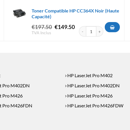
Toner Compatible HP CC364X Noir (Haute
Capacité)
Le
Le
€
197.50
€
149.50
atible HP CF226X Noir (Haute Capacité)
quantité de Toner Compatible
prix
prix
TVA Inclus
initial
actuel
était :
est :
€197.50.
€149.50.
t
HP LaserJet Pro M402
et Pro M402DN
HP LaserJet Pro M402DN
t Pro M426
HP LaserJet Pro M426
et Pro M426FDN
HP LaserJet Pro M426FDW