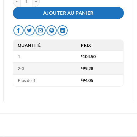
initial
actuel
était :
est :
AJOUTER AU PANIER
€129.50.
€104.50.
QUANTITÉ
PRIX
1
€
104.50
2-3
€
99.28
Plus de 3
€
94.05