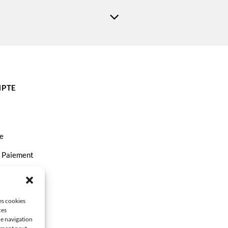
PTE
e
t Paiement
ct
les cookies
ces
de navigation