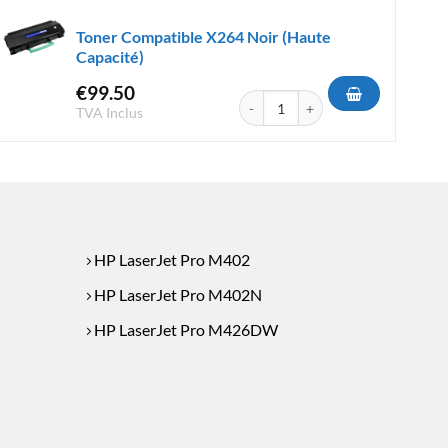
Toner Compatible X264 Noir (Haute
Capacité)
€
99.50
 HP CC364X Noir (Haute Capacité)
quantité de Toner Compatible X264
TVA Inclus
HP LaserJet Pro M402
HP LaserJet Pro M402N
HP LaserJet Pro M426DW