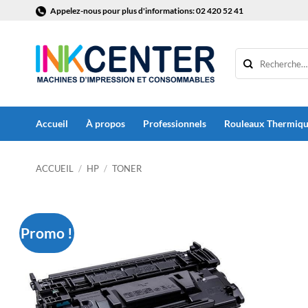
Passer
Appelez-nous pour plus d'informations: 02 420 52 41
au
contenu
Accueil
À propos
Professionnels
Rouleaux Thermiq
ACCUEIL
/
HP
/
TONER
Promo !