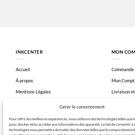
INKCENTER
MON COM
Accueil
Commande
À propos
Mon Compt
Mentions Légales
Livraison e
Conditions générales de vente
Page Conta
Gérer le consentement
Charte de données
Pour offrir les meilleures expériences, nous utilisons des technologies telles que 
pour stocker et/ou accéder aux informations des appareils. Le fait de consentir à 
Politique de confidentialité
technologies nous permettra de traiter des données telles que le comportement 