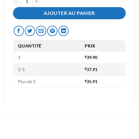
AJOUTER AU PANIER
QUANTITÉ
PRIX
1
€
39.90
2-3
€
37.91
Plus de 3
€
35.91