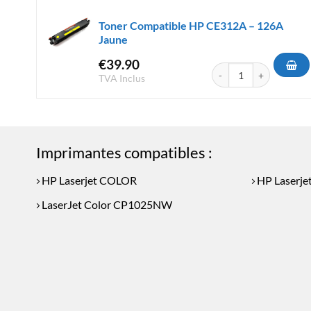
Toner Compatible HP CE312A – 126A
Jaune
€
39.90
quantité de Toner Comp
TVA Inclus
Imprimantes compatibles :
HP Laserjet COLOR
HP Laserje
LaserJet Color CP1025NW