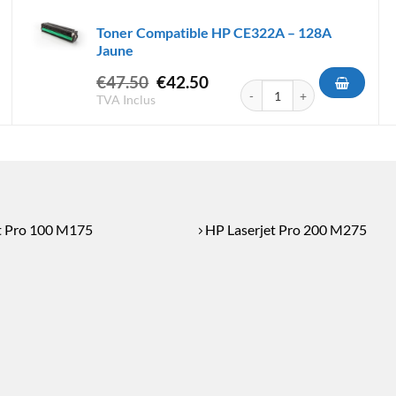
Toner Compatible HP CE322A – 128A
Jaune
Le
Le
€
47.50
€
42.50
atible HP CE312A - 126A Jaune
quantité de Toner Compatibl
prix
prix
TVA Inclus
initial
actuel
était :
est :
€47.50.
€42.50.
t Pro 100 M175
HP Laserjet Pro 200 M275