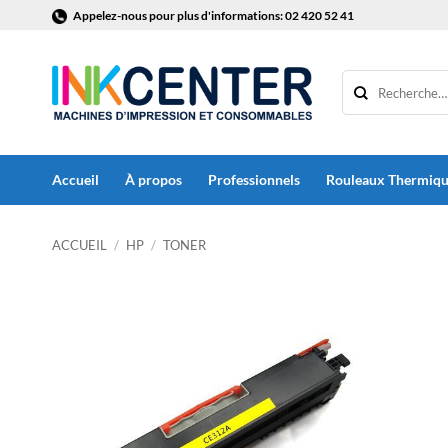
Passer
Appelez-nous pour plus d'informations: 02 420 52 41
au
contenu
Accueil
À propos
Professionnels
Rouleaux Thermiq
ACCUEIL
/
HP
/
TONER