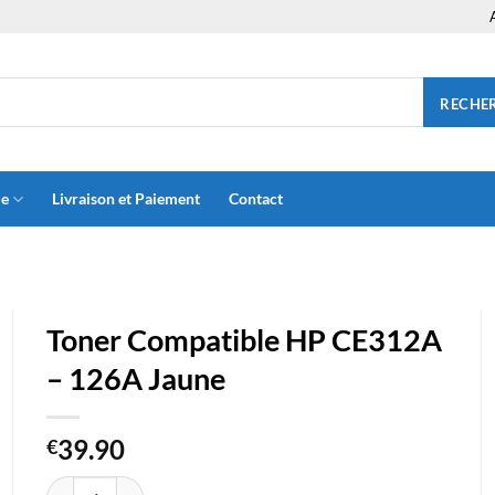
RECHE
ue
Livraison et Paiement
Contact
Toner Compatible HP CE312A
– 126A Jaune
39.90
€
quantité de Toner Compatible HP CE312A - 126A Jaune