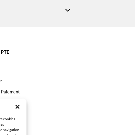
PTE
e
t Paiement
ct
les cookies
ces
de navigation