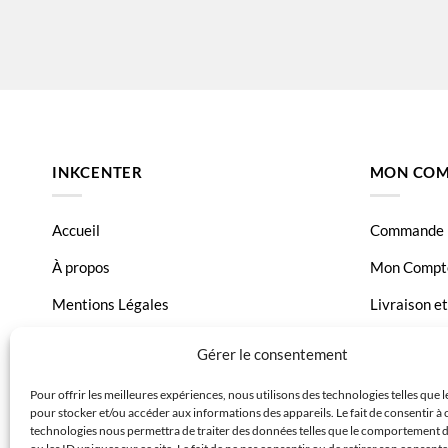
INKCENTER
MON COM
Accueil
Commande
À propos
Mon Compt
Mentions Légales
Livraison e
Conditions générales de vente
Page Conta
Gérer le consentement
Charte de données
Pour offrir les meilleures expériences, nous utilisons des technologies telles que 
pour stocker et/ou accéder aux informations des appareils. Le fait de consentir à 
Politique de confidentialité
technologies nous permettra de traiter des données telles que le comportement 