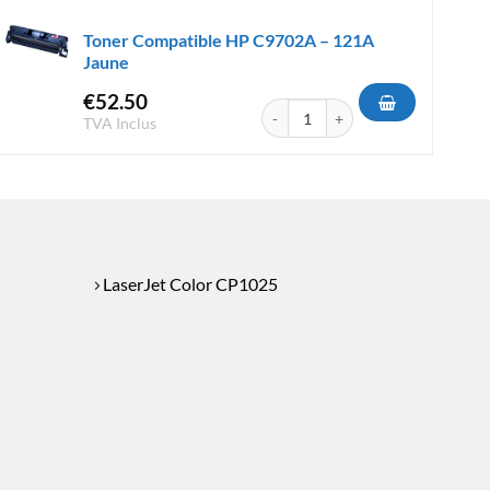
Toner Compatible HP C9702A – 121A
Jaune
€
52.50
e HP CE322A - 128A Jaune
quantité de Toner Compatible HP 
TVA Inclus
LaserJet Color CP1025